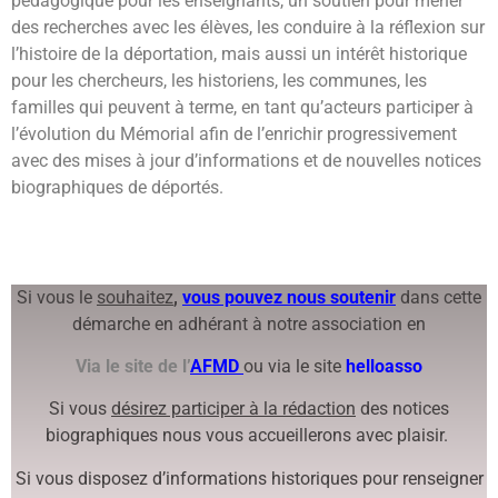
pédagogique pour les enseignants, un soutien pour mener
des recherches avec les élèves, les conduire à la réflexion sur
l’histoire de la déportation, mais aussi un intérêt historique
pour les chercheurs, les historiens, les communes, les
familles qui peuvent à terme, en tant qu’acteurs participer à
l’évolution du Mémorial afin de l’enrichir progressivement
avec des mises à jour d’informations et de nouvelles notices
biographiques de déportés.
Si vous le
souhaitez
,
vous pouvez nous soutenir
dans cette
démarche en adhérant à notre association en
Via le site de l’
AFMD
ou via le site
helloasso
Si vous
désirez participer à la rédaction
des notices
biographiques nous vous accueillerons avec plaisir.
Si vous disposez d’informations historiques pour renseigner