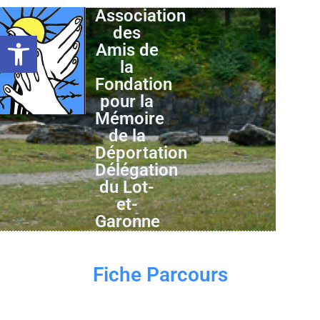
Association
des
Ouvrir la barre d’outils
Amis de
la
Fondation
pour la
Mémoire
de la
Déportation
Délégation
du Lot-
et-
Garonne
Fiche Parcours