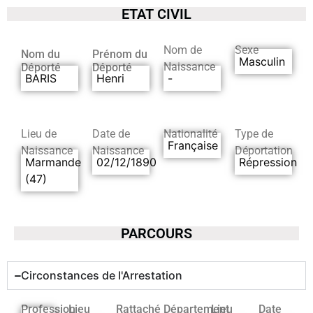
ETAT CIVIL
Nom de
Sexe
Nom du
Prénom du
Masculin
Naissance
Déporté
Déporté
BARIS
Henri
-
Lieu de
Date de
Nationalité
Type de
Française
Naissance
Naissance
Déportation
Marmande
02/12/1890
Répression
(47)
PARCOURS
Circonstances de l'Arrestation
Profession
Lieu
Rattaché
Département
Lieu
Date