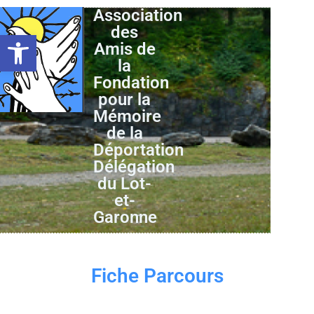
Association
des
Ouvrir la barre d’outils
Amis de
la
Fondation
pour la
Mémoire
de la
Déportation
Délégation
du Lot-
et-
Garonne
Fiche Parcours