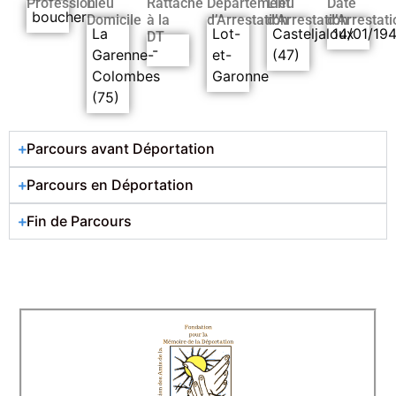
Profession
Lieu
Rattaché
Département
Lieu
Date
boucher
Domicile
à la
d’Arrestation
d’Arrestation
d’Arrestati
La
Lot-
Casteljaloux
14/01/19
DT
-
Garenne-
et-
(47)
Colombes
Garonne
(75)
Parcours avant Déportation
Parcours en Déportation
Fin de Parcours