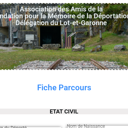
Association des Amis de la
ndation pour la Mémoire de la Déportatio
Délégation du Lot-et-Garonne
Fiche Parcours
ETAT CIVIL
Nom de Naissance
m du Déporté