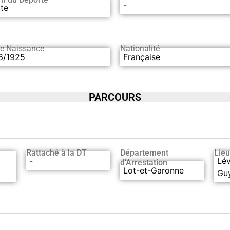
-
tte
de Naissance
Nationalité
6/1925
Française
PARCOURS
Rattaché à la DT
Département
Lieu
-
Lé
d’Arrestation
Lot-et-Garonne
Gu