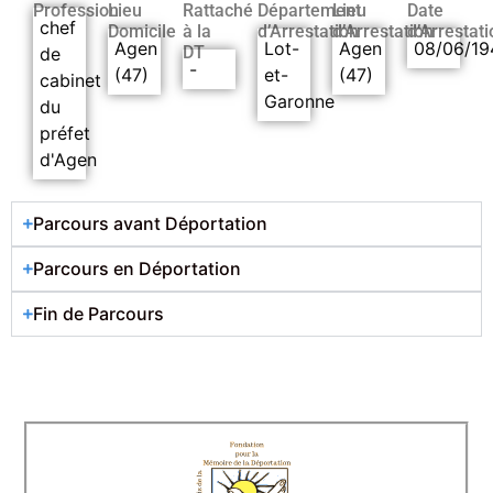
Profession
Lieu
Rattaché
Département
Lieu
Date
chef
Domicile
à la
d’Arrestation
d’Arrestation
d’Arrestati
Agen
Lot-
Agen
08/06/19
DT
de
-
(47)
et-
(47)
cabinet
Garonne
du
préfet
d'Agen
Parcours avant Déportation
Parcours en Déportation
Fin de Parcours