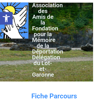
Association
des
Ouvrir la barre d’outils
Amis de
la
Fondation
pour la
Mémoire
de la
Déportation
Délégation
du Lot-
et-
Garonne
Fiche Parcours