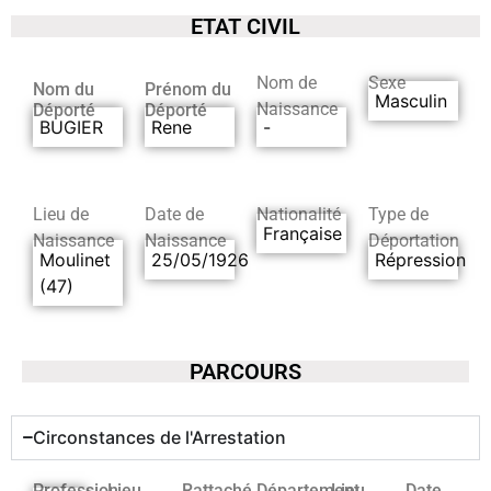
ETAT CIVIL
Nom de
Sexe
Nom du
Prénom du
Masculin
Naissance
Déporté
Déporté
BUGIER
Rene
-
Lieu de
Date de
Nationalité
Type de
Française
Naissance
Naissance
Déportation
Moulinet
25/05/1926
Répression
(47)
PARCOURS
Circonstances de l'Arrestation
Profession
Lieu
Rattaché
Département
Lieu
Date