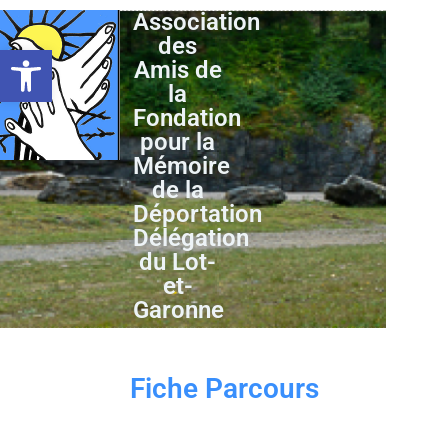
Association
des
Ouvrir la barre d’outils
Amis de
la
Fondation
pour la
Mémoire
de la
Déportation
Délégation
du Lot-
et-
Garonne
Fiche Parcours