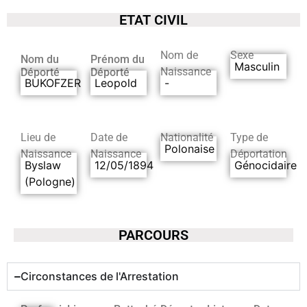
ETAT CIVIL
Nom de
Sexe
Nom du
Prénom du
Masculin
Naissance
Déporté
Déporté
BUKOFZER
Leopold
-
Lieu de
Date de
Nationalité
Type de
Polonaise
Naissance
Naissance
Déportation
Byslaw
12/05/1894
Génocidaire
(Pologne)
PARCOURS
Circonstances de l'Arrestation