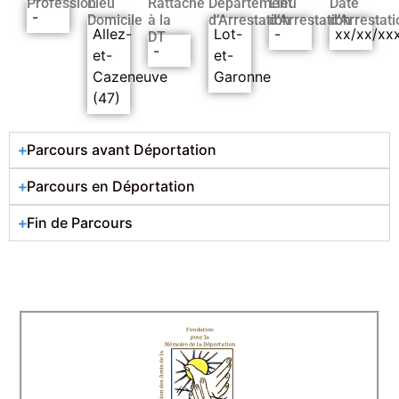
Profession
Lieu
Rattaché
Département
Lieu
Date
-
Domicile
à la
d’Arrestation
d’Arrestation
d’Arrestati
Allez-
Lot-
-
xx/xx/xx
DT
-
et-
et-
Cazeneuve
Garonne
(47)
Parcours avant Déportation
Parcours en Déportation
Fin de Parcours