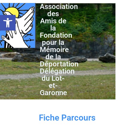
Association
des
Ouvrir la barre d’outils
Amis de
la
Fondation
pour la
Mémoire
de la
Déportation
Délégation
du Lot-
et-
Garonne
Fiche Parcours