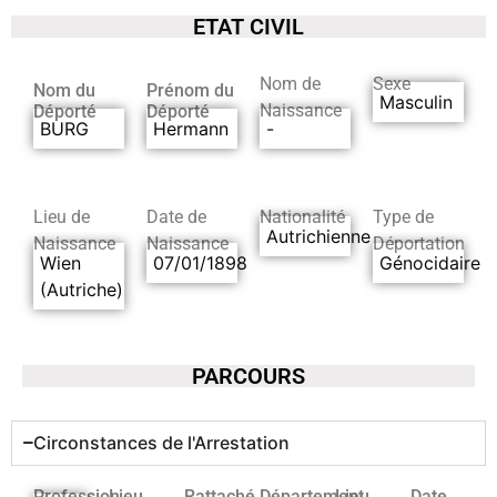
ETAT CIVIL
Nom de
Sexe
Nom du
Prénom du
Masculin
Naissance
Déporté
Déporté
BURG
Hermann
-
Lieu de
Date de
Nationalité
Type de
Autrichienne
Naissance
Naissance
Déportation
Wien
07/01/1898
Génocidaire
(Autriche)
PARCOURS
Circonstances de l'Arrestation
Profession
Lieu
Rattaché
Département
Lieu
Date