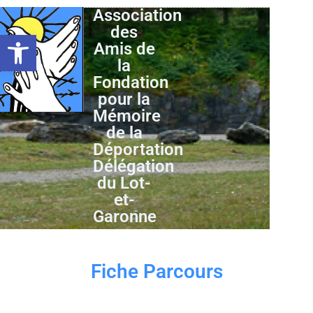
Association
des
Ouvrir la barre d’outils
Amis de
la
Fondation
pour la
Mémoire
de la
Déportation
Délégation
du Lot-
et-
Garonne
Fiche Parcours