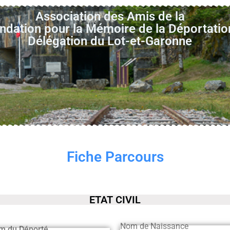
Association des Amis de la
ndation pour la Mémoire de la Déportatio
Délégation du Lot-et-Garonne
Fiche Parcours
ETAT CIVIL
Nom de Naissance
m du Déporté