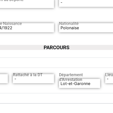
-
de Naissance
Nationalité
4/1922
Polonaise
PARCOURS
Rattaché à la DT
Département
Lieu
-
-
d’Arrestation
Lot-et-Garonne