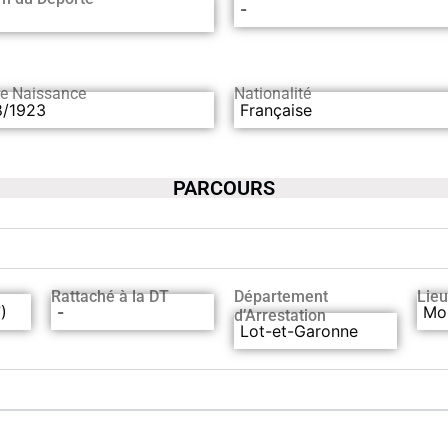
-
de Naissance
Nationalité
8/1923
Française
PARCOURS
Rattaché à la DT
Département
Lieu
)
-
Mon
d’Arrestation
Lot-et-Garonne