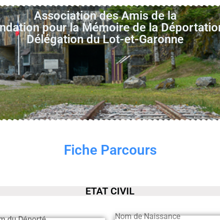
Association des Amis de la
ndation pour la Mémoire de la Déportatio
Délégation du Lot-et-Garonne
Fiche Parcours
ETAT CIVIL
Nom de Naissance
m du Déporté