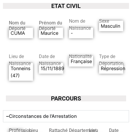
ETAT CIVIL
Nom de
Sexe
Nom du
Prénom du
Masculin
Naissance
Déporté
Déporté
CUMA
Maurice
-
Lieu de
Date de
Nationalité
Type de
Française
Naissance
Naissance
Déportation
Tonneins
15/11/1889
Répression
(47)
PARCOURS
Circonstances de l'Arrestation
Profession
Lieu
Rattaché
Département
Lieu
Date