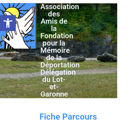
Association
des
Ouvrir la barre d’outils
Amis de
la
Fondation
pour la
Mémoire
de la
Déportation
Délégation
du Lot-
et-
Garonne
Fiche Parcours