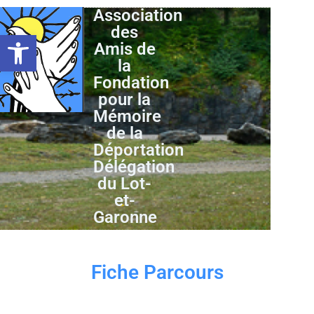
Association
des
Ouvrir la barre d’outils
Amis de
la
Fondation
pour la
Mémoire
de la
Déportation
Délégation
du Lot-
et-
Garonne
Fiche Parcours