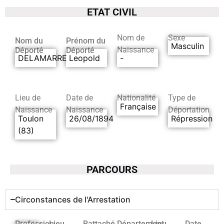
ETAT CIVIL
Nom de
Sexe
Nom du
Prénom du
Masculin
Naissance
Déporté
Déporté
DELAMARRE
Leopold
-
Lieu de
Date de
Nationalité
Type de
Française
Naissance
Naissance
Déportation
Toulon
26/08/1894
Répression
(83)
PARCOURS
Circonstances de l'Arrestation
Profession
Lieu
Rattaché
Département
Lieu
Date