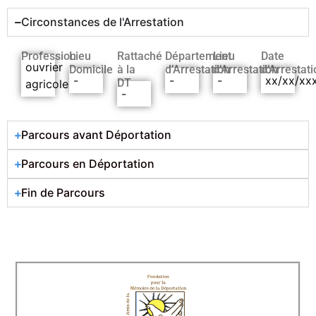
Circonstances de l'Arrestation
Profession
Lieu
Rattaché
Département
Lieu
Date
ouvrier
Domicile
à la
d’Arrestation
d’Arrestation
d’Arrestati
-
-
-
xx/xx/xx
DT
agricole
-
Parcours avant Déportation
Parcours en Déportation
Fin de Parcours