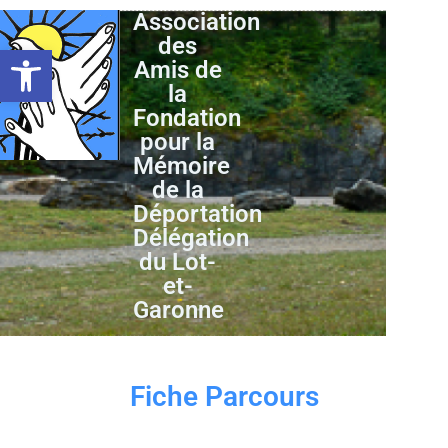
Association
des
Ouvrir la barre d’outils
Amis de
la
Fondation
pour la
Mémoire
de la
Déportation
Délégation
du Lot-
et-
Garonne
Fiche Parcours