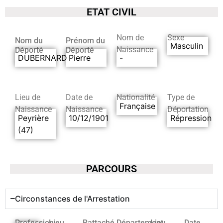
ETAT CIVIL
Nom de
Sexe
Nom du
Prénom du
Masculin
Naissance
Déporté
Déporté
DUBERNARD
Pierre
-
Lieu de
Date de
Nationalité
Type de
Française
Naissance
Naissance
Déportation
Peyrière
10/12/1901
Répression
(47)
PARCOURS
Circonstances de l'Arrestation
Profession
Lieu
Rattaché
Département
Lieu
Date