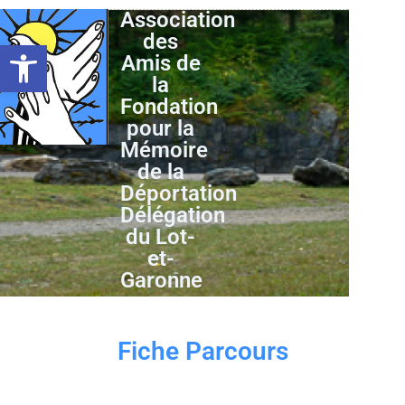
Association
des
Ouvrir la barre d’outils
Amis de
la
Fondation
pour la
Mémoire
de la
Déportation
Délégation
du Lot-
et-
Garonne
Fiche Parcours