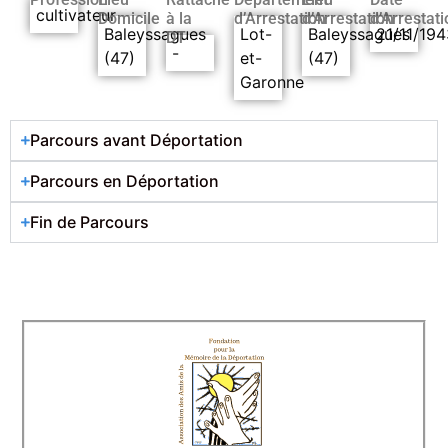
cultivateur
Domicile
à la
d’Arrestation
d’Arrestation
d’Arrestati
Baleyssagues
Lot-
Baleyssagues
21/11/194
DT
-
(47)
et-
(47)
Garonne
Parcours avant Déportation
Parcours en Déportation
Fin de Parcours