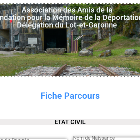
Association des Amis de la
ndation pour la Mémoire de la Déportatio
Délégation du Lot-et-Garonne
Fiche Parcours
ETAT CIVIL
Nom de Naissance
m du Déporté