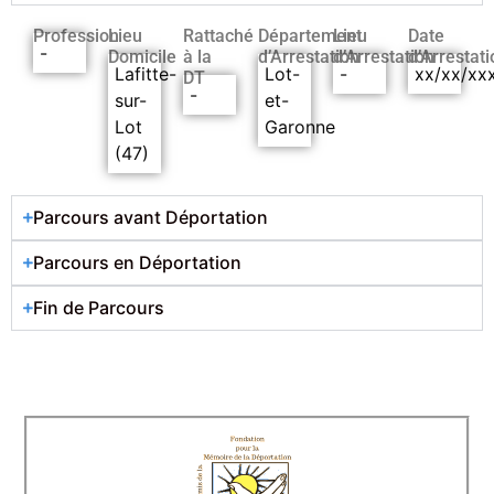
Profession
Lieu
Rattaché
Département
Lieu
Date
-
Domicile
à la
d’Arrestation
d’Arrestation
d’Arrestati
Lafitte-
Lot-
-
xx/xx/xx
DT
-
sur-
et-
Lot
Garonne
(47)
Parcours avant Déportation
Parcours en Déportation
Fin de Parcours