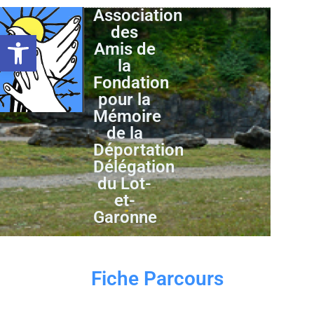
Association
des
Ouvrir la barre d’outils
Amis de
la
Fondation
pour la
Mémoire
de la
Déportation
Délégation
du Lot-
et-
Garonne
Fiche Parcours