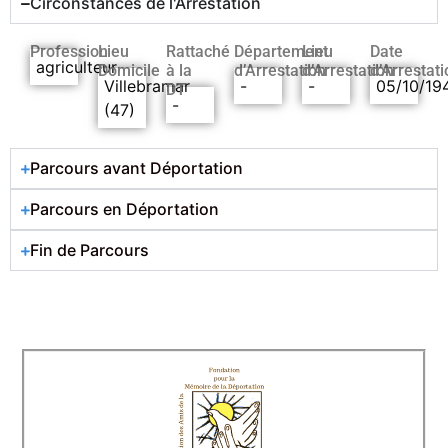
Circonstances de l'Arrestation
Profession
Lieu
Rattaché
Département
Lieu
Date
agriculteur
Domicile
à la
d’Arrestation
d’Arrestation
d’Arrestati
Villebramar
-
-
05/10/19
DT
-
(47)
Parcours avant Déportation
Parcours en Déportation
Fin de Parcours