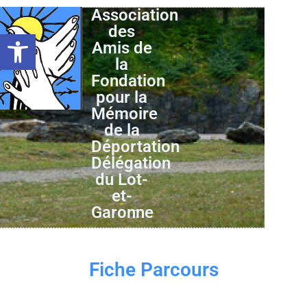
Association
des
Ouvrir la barre d’outils
Amis de
la
Fondation
pour la
Mémoire
de la
Déportation
Délégation
du Lot-
et-
Garonne
Fiche Parcours