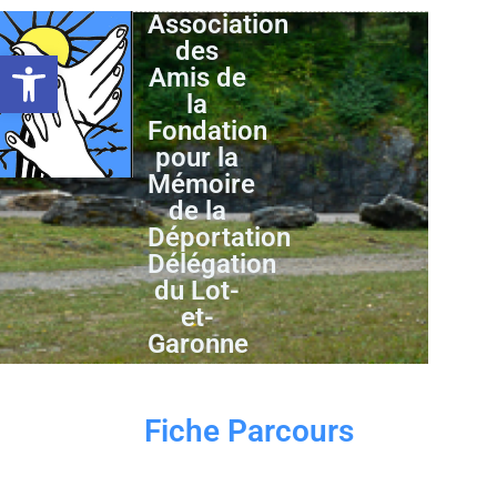
Association
des
Ouvrir la barre d’outils
Amis de
la
Fondation
pour la
Mémoire
de la
Déportation
Délégation
du Lot-
et-
Garonne
Fiche Parcours