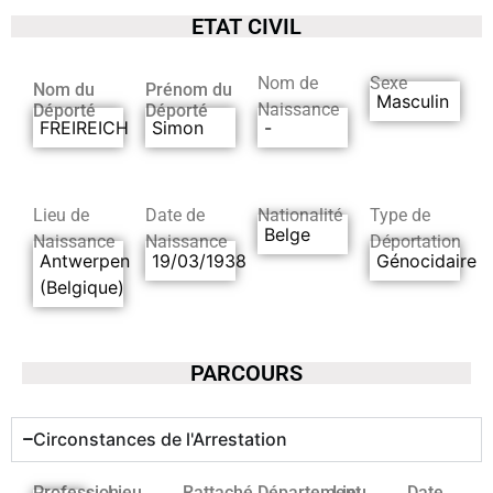
ETAT CIVIL
Nom de
Sexe
Nom du
Prénom du
Masculin
Naissance
Déporté
Déporté
FREIREICH
Simon
-
Lieu de
Date de
Nationalité
Type de
Belge
Naissance
Naissance
Déportation
Antwerpen
19/03/1938
Génocidaire
(Belgique)
PARCOURS
Circonstances de l'Arrestation
Profession
Lieu
Rattaché
Département
Lieu
Date