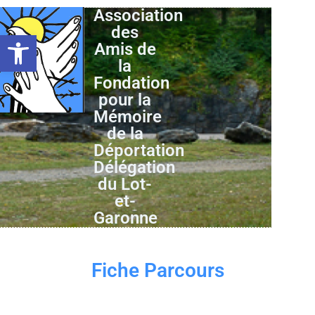
Association
des
Ouvrir la barre d’outils
Amis de
la
Fondation
pour la
Mémoire
de la
Déportation
Délégation
du Lot-
et-
Garonne
Fiche Parcours