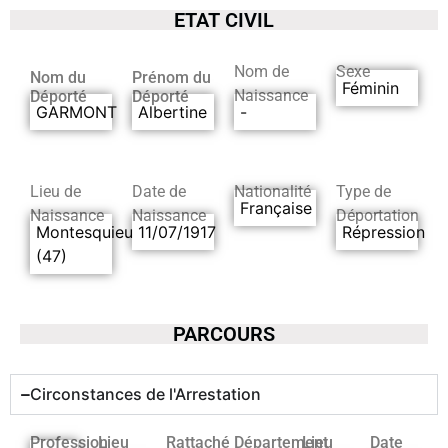
ETAT CIVIL
Nom de
Sexe
Nom du
Prénom du
Féminin
Naissance
Déporté
Déporté
GARMONT
Albertine
-
Lieu de
Date de
Nationalité
Type de
Française
Naissance
Naissance
Déportation
Montesquieu
11/07/1917
Répression
(47)
PARCOURS
Circonstances de l'Arrestation
Profession
Lieu
Rattaché
Département
Lieu
Date