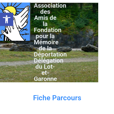
Association
des
Ouvrir la barre d’outils
Amis de
la
Fondation
pour la
Mémoire
de la
Déportation
Délégation
du Lot-
et-
Garonne
Fiche Parcours