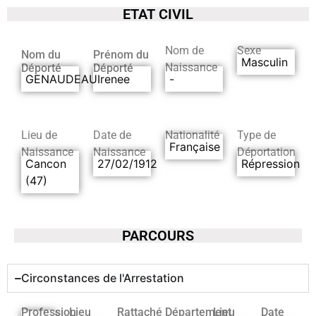
ETAT CIVIL
Nom de
Sexe
Nom du
Prénom du
Masculin
Naissance
Déporté
Déporté
GENAUDEAU
Irenee
-
Lieu de
Date de
Nationalité
Type de
Française
Naissance
Naissance
Déportation
Cancon
27/02/1912
Répression
(47)
PARCOURS
Circonstances de l'Arrestation
Profession
Lieu
Rattaché
Département
Lieu
Date