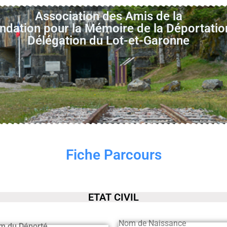
Association des Amis de la
ndation pour la Mémoire de la Déportatio
Délégation du Lot-et-Garonne
Fiche Parcours
ETAT CIVIL
Nom de Naissance
m du Déporté