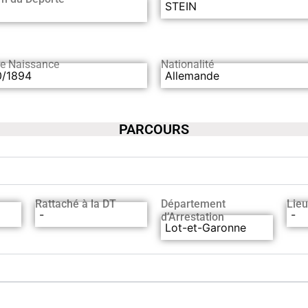
STEIN
de Naissance
Nationalité
0/1894
Allemande
PARCOURS
Rattaché à la DT
Département
Lieu
-
-
d’Arrestation
Lot-et-Garonne