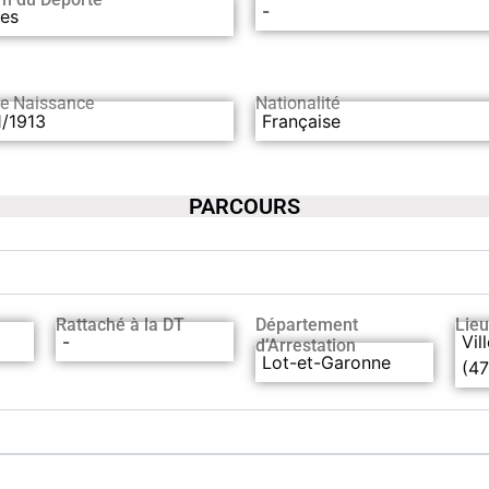
-
les
de Naissance
Nationalité
1/1913
Française
PARCOURS
Rattaché à la DT
Département
Lieu
-
Vil
d’Arrestation
Lot-et-Garonne
(47