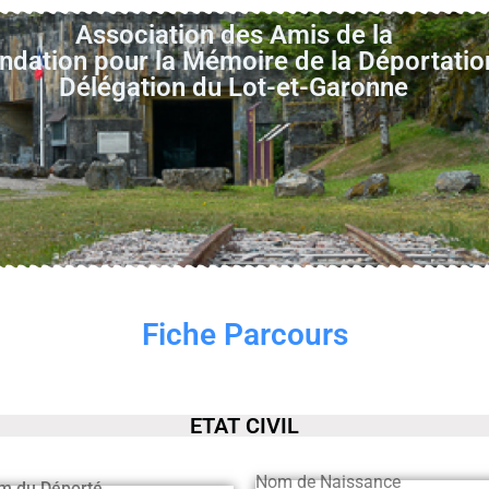
Association des Amis de la
ndation pour la Mémoire de la Déportatio
Délégation du Lot-et-Garonne
Fiche Parcours
ETAT CIVIL
Nom de Naissance
m du Déporté