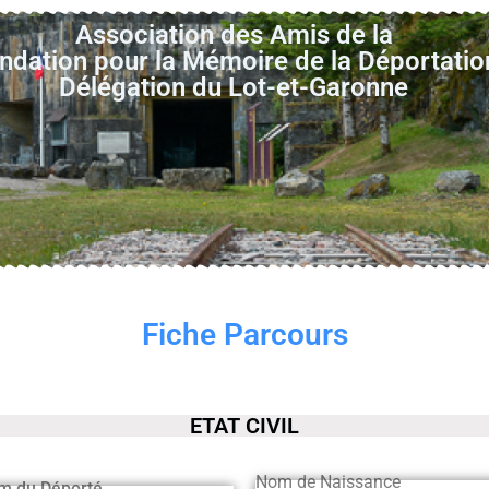
Association des Amis de la
ndation pour la Mémoire de la Déportatio
Délégation du Lot-et-Garonne
Fiche Parcours
ETAT CIVIL
Nom de Naissance
m du Déporté