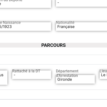
-
e
de Naissance
Nationalité
5/1923
Française
PARCOURS
Rattaché à la DT
Département
Lieu
us
-
Le 
d’Arrestation
Gironde