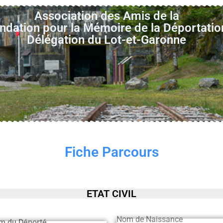
Association des Amis de la
ndation pour la Mémoire de la Déportatio
Délégation du Lot-et-Garonne
Fiche Parcours
ETAT CIVIL
Nom de Naissance
m du Déporté