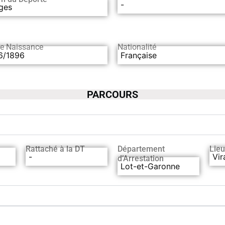
-
ges
de Naissance
Nationalité
6/1896
Française
PARCOURS
Rattaché à la DT
Département
Lieu
-
Vir
d’Arrestation
Lot-et-Garonne