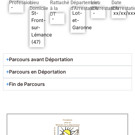
Profession
Lieu
Rattaché
Département
Lieu
Date
-
Domicile
à la
d’Arrestation
d’Arrestation
d’Arrestati
St-
Lot-
-
xx/xx/xx
DT
-
Front-
et-
sur-
Garonne
Lémance
(47)
Parcours avant Déportation
Parcours en Déportation
Fin de Parcours