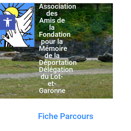
Association
des
Ouvrir la barre d’outils
Amis de
la
Fondation
pour la
Mémoire
de la
Déportation
Délégation
du Lot-
et-
Garonne
Fiche Parcours