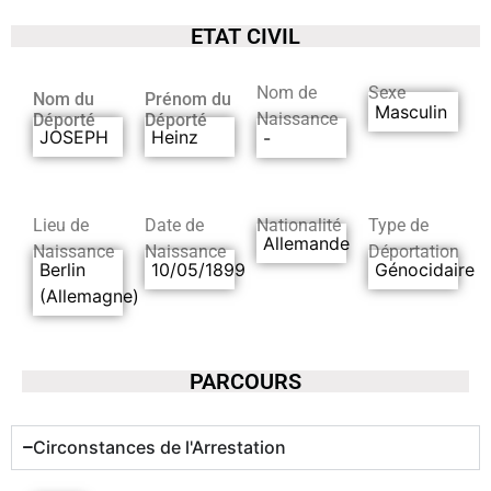
ETAT CIVIL
Nom de
Sexe
Nom du
Prénom du
Masculin
Naissance
Déporté
Déporté
JOSEPH
Heinz
-
Lieu de
Date de
Nationalité
Type de
Allemande
Naissance
Naissance
Déportation
Berlin
10/05/1899
Génocidaire
(Allemagne)
PARCOURS
Circonstances de l'Arrestation