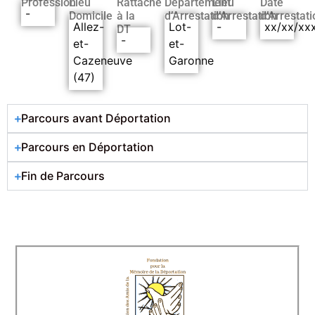
Profession
Lieu
Rattaché
Département
Lieu
Date
-
Domicile
à la
d’Arrestation
d’Arrestation
d’Arrestati
Allez-
Lot-
-
xx/xx/xx
DT
-
et-
et-
Cazeneuve
Garonne
(47)
Parcours avant Déportation
Parcours en Déportation
Fin de Parcours