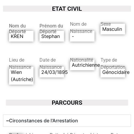
ETAT CIVIL
Nom de
Sexe
Nom du
Prénom du
Masculin
Naissance
Déporté
Déporté
KREN
Stephan
-
Lieu de
Date de
Nationalité
Type de
Autrichienne
Naissance
Naissance
Déportation
Wien
24/03/1895
Génocidaire
(Autriche)
PARCOURS
Circonstances de l'Arrestation