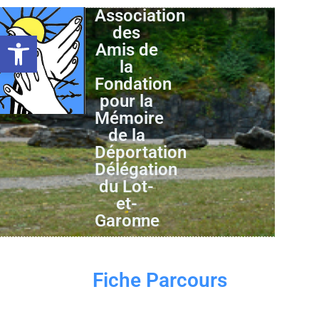
Association
des
Ouvrir la barre d’outils
Amis de
la
Fondation
pour la
Mémoire
de la
Déportation
Délégation
du Lot-
et-
Garonne
Fiche Parcours