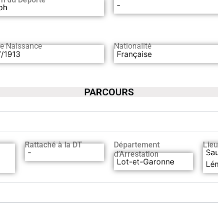
-
ph
de Naissance
Nationalité
7/1913
Française
PARCOURS
Rattaché à la DT
Département
Lieu
-
Sau
d’Arrestation
Lot-et-Garonne
Lé