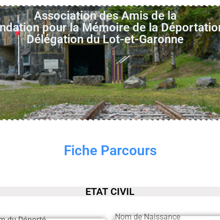
Association des Amis de la
ndation pour la Mémoire de la Déportatio
Délégation du Lot-et-Garonne
Fiche Parcours
ETAT CIVIL
Nom de Naissance
m du Déporté