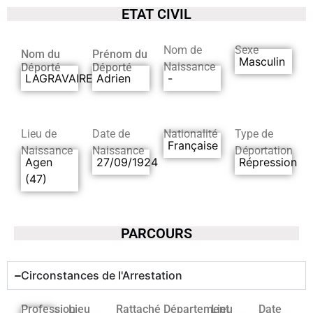
ETAT CIVIL
Nom de
Sexe
Nom du
Prénom du
Masculin
Naissance
Déporté
Déporté
LAGRAVAIRE
Adrien
-
Lieu de
Date de
Nationalité
Type de
Française
Naissance
Naissance
Déportation
Agen
27/09/1924
Répression
(47)
PARCOURS
Circonstances de l'Arrestation
Profession
Lieu
Rattaché
Département
Lieu
Date