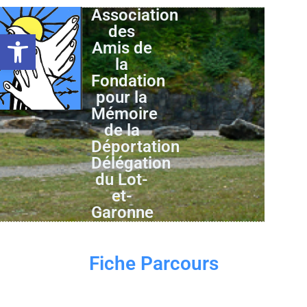
Association
des
Ouvrir la barre d’outils
Amis de
la
Fondation
pour la
Mémoire
de la
Déportation
Délégation
du Lot-
et-
Garonne
Fiche Parcours