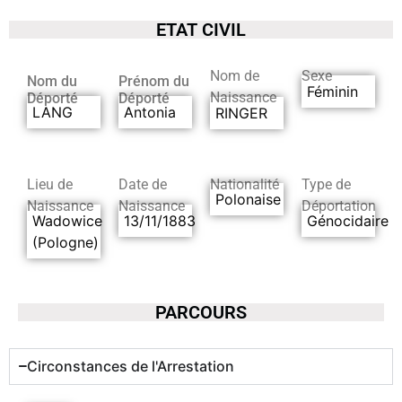
ETAT CIVIL
Nom de
Sexe
Nom du
Prénom du
Féminin
Naissance
Déporté
Déporté
LANG
Antonia
RINGER
Lieu de
Date de
Nationalité
Type de
Polonaise
Naissance
Naissance
Déportation
Wadowice
13/11/1883
Génocidaire
(Pologne)
PARCOURS
Circonstances de l'Arrestation