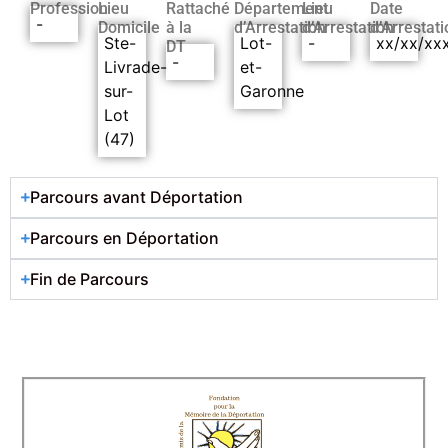
Profession
Lieu
Rattaché
Département
Lieu
Date
-
Domicile
à la
d’Arrestation
d’Arrestation
d’Arrestati
Ste-
Lot-
-
xx/xx/xx
DT
-
Livrade-
et-
sur-
Garonne
Lot
(47)
Parcours avant Déportation
Parcours en Déportation
Fin de Parcours