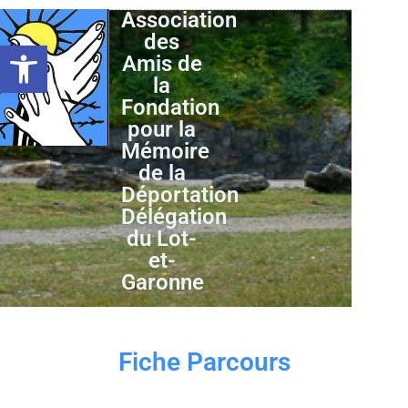
Association
des
Ouvrir la barre d’outils
Amis de
la
Fondation
pour la
Mémoire
de la
Déportation
Délégation
du Lot-
et-
Garonne
Fiche Parcours