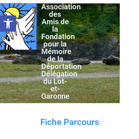
Association
des
Ouvrir la barre d’outils
Amis de
la
Fondation
pour la
Mémoire
de la
Déportation
Délégation
du Lot-
et-
Garonne
Fiche Parcours