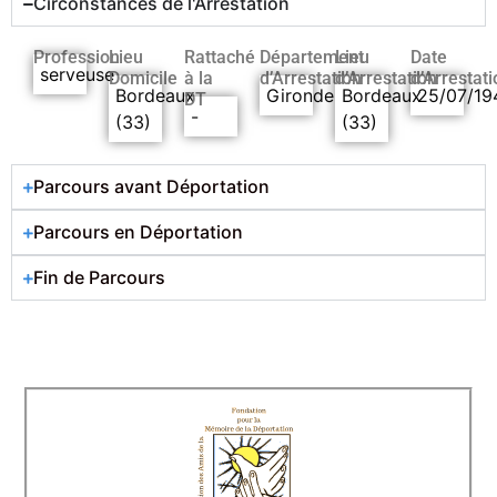
Circonstances de l'Arrestation
Profession
Lieu
Rattaché
Département
Lieu
Date
serveuse
Domicile
à la
d’Arrestation
d’Arrestation
d’Arrestati
Bordeaux
Gironde
Bordeaux
25/07/19
DT
-
(33)
(33)
Parcours avant Déportation
Parcours en Déportation
Fin de Parcours