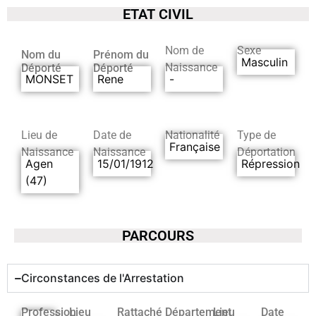
ETAT CIVIL
Nom de
Sexe
Nom du
Prénom du
Masculin
Naissance
Déporté
Déporté
MONSET
Rene
-
Lieu de
Date de
Nationalité
Type de
Française
Naissance
Naissance
Déportation
Agen
15/01/1912
Répression
(47)
PARCOURS
Circonstances de l'Arrestation
Profession
Lieu
Rattaché
Département
Lieu
Date