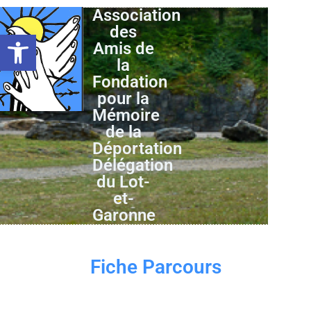
Association
des
Ouvrir la barre d’outils
Amis de
la
Fondation
pour la
Mémoire
de la
Déportation
Délégation
du Lot-
et-
Garonne
Fiche Parcours