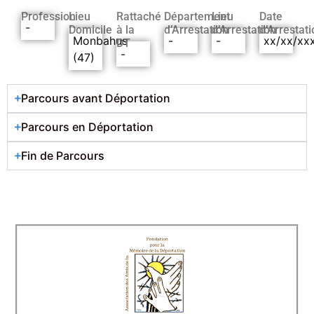
Profession
Lieu
Rattaché
Département
Lieu
Date
-
Domicile
à la
d’Arrestation
d’Arrestation
d’Arrestati
Monbahus
-
-
xx/xx/xx
DT
-
(47)
Parcours avant Déportation
Parcours en Déportation
Fin de Parcours