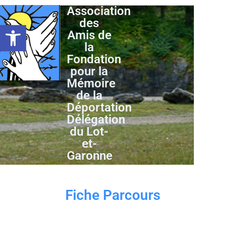
Association
des
Ouvrir la barre d’outils
Amis de
la
Fondation
pour la
Mémoire
de la
Déportation
Délégation
du Lot-
et-
Garonne
Fiche Parcours