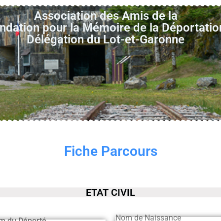
Association des Amis de la
ndation pour la Mémoire de la Déportatio
Délégation du Lot-et-Garonne
Fiche Parcours
ETAT CIVIL
Nom de Naissance
m du Déporté