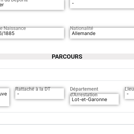
-
er
de Naissance
Nationalité
6/1885
Allemande
PARCOURS
Rattaché à la DT
Département
Lieu
uve
-
-
d’Arrestation
Lot-et-Garonne