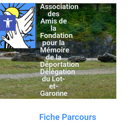
Association
des
Ouvrir la barre d’outils
Amis de
la
Fondation
pour la
Mémoire
de la
Déportation
Délégation
du Lot-
et-
Garonne
Fiche Parcours