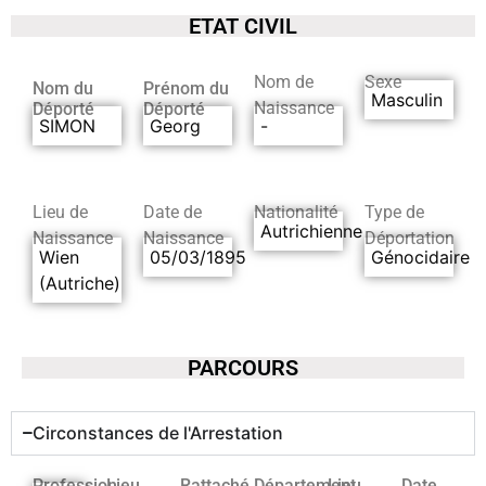
ETAT CIVIL
Nom de
Sexe
Nom du
Prénom du
Masculin
Naissance
Déporté
Déporté
SIMON
Georg
-
Lieu de
Date de
Nationalité
Type de
Autrichienne
Naissance
Naissance
Déportation
Wien
05/03/1895
Génocidaire
(Autriche)
PARCOURS
Circonstances de l'Arrestation
Profession
Lieu
Rattaché
Département
Lieu
Date