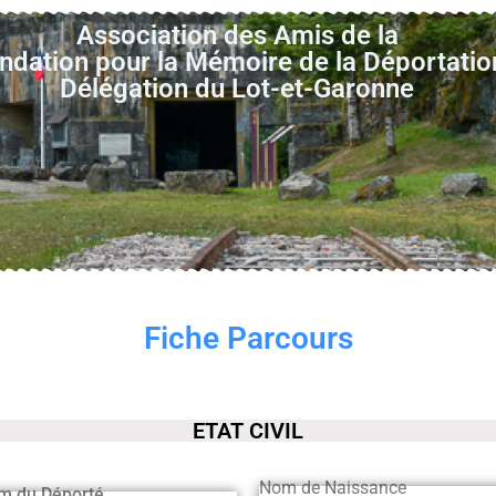
Association des Amis de la
ndation pour la Mémoire de la Déportatio
Délégation du Lot-et-Garonne
Fiche Parcours
ETAT CIVIL
Nom de Naissance
m du Déporté