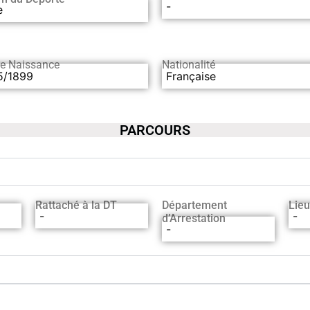
-
e
de Naissance
Nationalité
5/1899
Française
PARCOURS
Rattaché à la DT
Département
Lieu
-
-
d’Arrestation
-