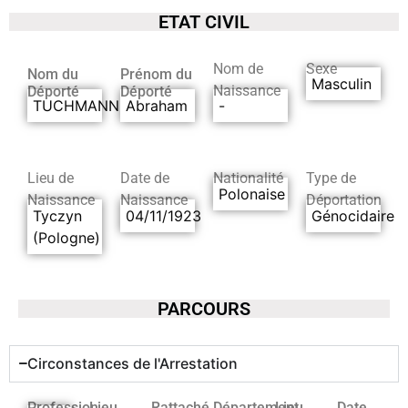
ETAT CIVIL
Nom de
Sexe
Nom du
Prénom du
Masculin
Naissance
Déporté
Déporté
TUCHMANN
Abraham
-
Lieu de
Date de
Nationalité
Type de
Polonaise
Naissance
Naissance
Déportation
Tyczyn
04/11/1923
Génocidaire
(Pologne)
PARCOURS
Circonstances de l'Arrestation
Profession
Lieu
Rattaché
Département
Lieu
Date