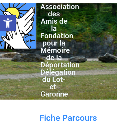
Association
des
Ouvrir la barre d’outils
Amis de
la
Fondation
pour la
Mémoire
de la
Déportation
Délégation
du Lot-
et-
Garonne
Fiche Parcours