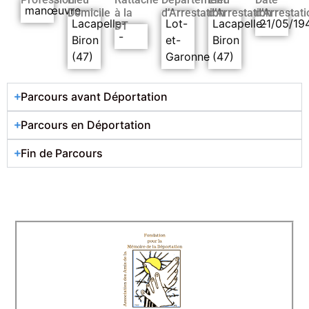
manœuvre
Domicile
à la
d’Arrestation
d’Arrestation
d’Arrestati
Lacapelle-
Lot-
Lacapelle-
21/05/19
DT
-
Biron
et-
Biron
(47)
Garonne
(47)
Parcours avant Déportation
Parcours en Déportation
Fin de Parcours