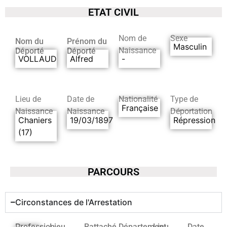
ETAT CIVIL
Nom de
Sexe
Nom du
Prénom du
Masculin
Naissance
Déporté
Déporté
VOLLAUD
Alfred
-
Lieu de
Date de
Nationalité
Type de
Française
Naissance
Naissance
Déportation
Chaniers
19/03/1897
Répression
(17)
PARCOURS
Circonstances de l'Arrestation
Profession
Lieu
Rattaché
Département
Lieu
Date