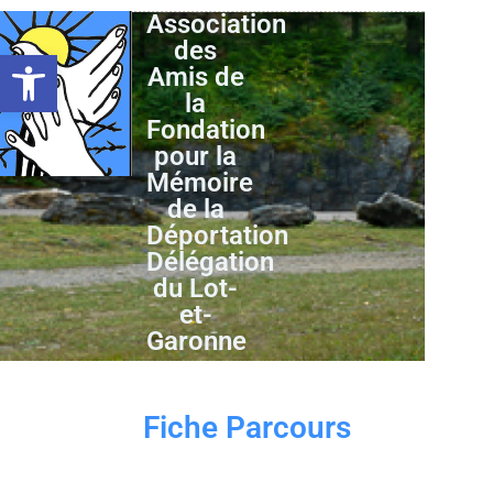
Association
des
Ouvrir la barre d’outils
Amis de
la
Fondation
pour la
Mémoire
de la
Déportation
Délégation
du Lot-
et-
Garonne
Fiche Parcours