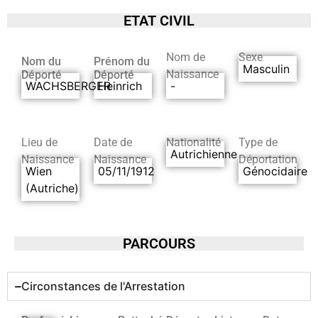
ETAT CIVIL
Nom de
Sexe
Nom du
Prénom du
Masculin
Naissance
Déporté
Déporté
WACHSBERGER
Heinrich
-
Lieu de
Date de
Nationalité
Type de
Autrichienne
Naissance
Naissance
Déportation
Wien
05/11/1912
Génocidaire
(Autriche)
PARCOURS
Circonstances de l'Arrestation