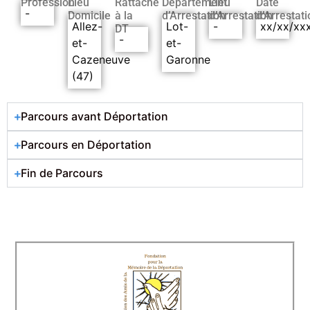
Profession
Lieu
Rattaché
Département
Lieu
Date
-
Domicile
à la
d’Arrestation
d’Arrestation
d’Arrestati
Allez-
Lot-
-
xx/xx/xx
DT
-
et-
et-
Cazeneuve
Garonne
(47)
Parcours avant Déportation
Parcours en Déportation
Fin de Parcours