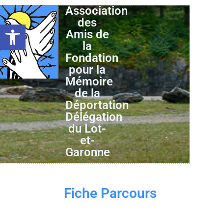
Association
des
Ouvrir la barre d’outils
Amis de
la
Fondation
pour la
Mémoire
de la
Déportation
Délégation
du Lot-
et-
Garonne
Fiche Parcours