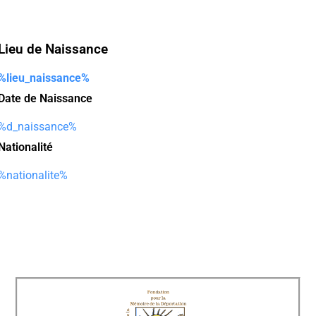
Lieu de Naissance
%lieu_naissance%
Date de Naissance
%d_naissance%
Nationalité
%nationalite%