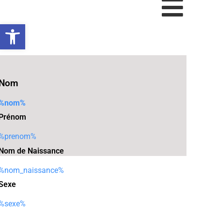
Ouvrir la barre d’outils
Nom
%nom%
Prénom
%prenom%
Nom de Naissance
%nom_naissance%
Sexe
%sexe%